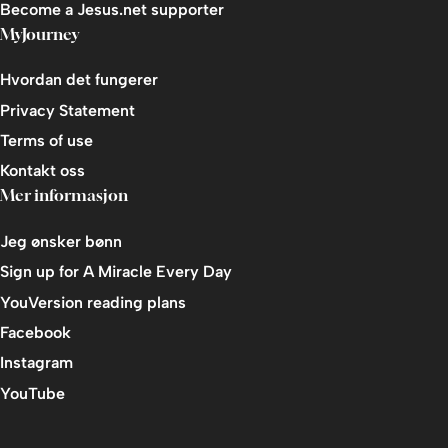
Frihet
Become a Jesus.net supporter
MyJourney
Vekst
Oppsummering
Hvordan det fungerer
Privacy Statement
5. Å bli en troende
Terms of use
En bønn
Kontakt oss
De neste trinnene
Mer informasjon
Til slutt
Jeg ønsker bønn
Skriv en omtale av kurset
Sign up for A Miracle Every Day
YouVersion reading plans
Facebook
Instagram
YouTube