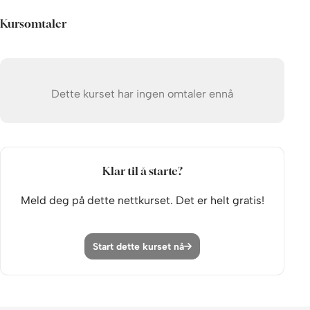
Får du problem med registreringen?
Hva sa Jesus om seg selv?
Kursomtaler
Se
demonstrasjonsvideo
her
Jesu død
Jesu motivasjon: ren kjærlighet!
Dette kurset har ingen omtaler ennå
Oppsummering
3. Hvorfor måtte Jesus dø?
Død, en del av livet?
Klar til å starte?
Unormal
Meld deg på dette nettkurset. Det er helt gratis!
Avsporet
Fallet
Start dette kurset nå
Synd
Konsekvenser
Mer mellom himmel og jord