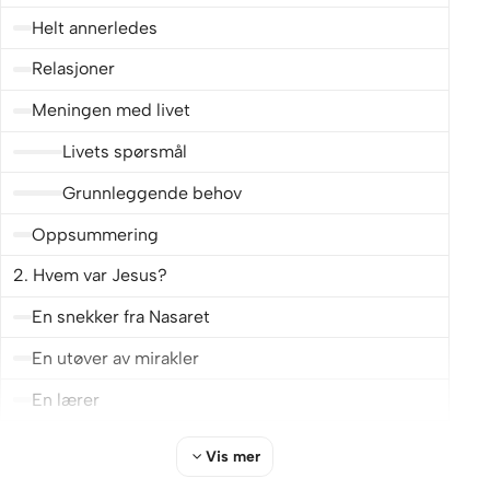
Helt annerledes
Hva venter du på?
Relasjoner
Meld deg på nettkurset nå!
Meningen med livet
Livets spørsmål
Nettkurs med e-coach
Grunnleggende behov
Oppsummering
Ønsker du å ta nettkurset «Hvorfor Jesus?» med en e-
coach?
2. Hvem var Jesus?
En snekker fra Nasaret
Da kan du melde deg på dette kurset.
En utøver av mirakler
En lærer
Bergprekenen
Vis mer
Lignelser