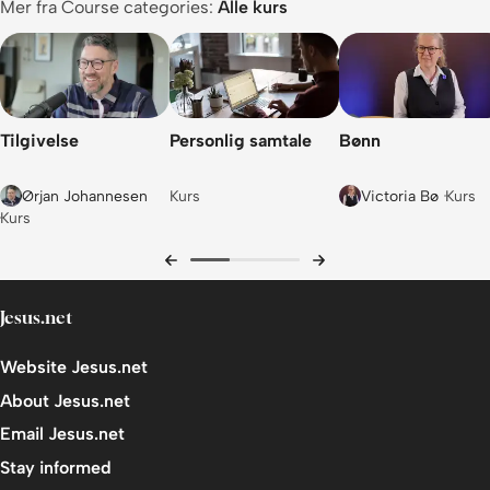
Mer fra Course categories:
Alle kurs
Guds løsning
Betalt i sin helhet
Alle mennesker
Tilgivelse
Personlig samtale
Bønn
Håp
Ørjan Johannesen
Kurs
Victoria Bø
Kurs
Oppsummering
Kurs
Konklusjoner
4. Døden overvunnet
Jesus.net
Jesu oppstandelse
Website Jesus.net
Merke på sannhet
About Jesus.net
En ny verden
Email Jesus.net
Et nytt liv
Stay informed