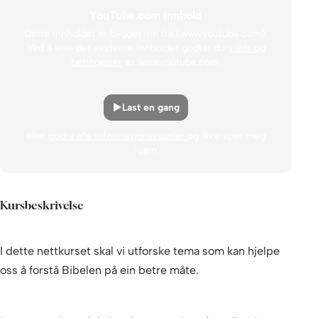
YouTube.com innhold
Dette innholdet er bygget inn fra (www.youtube.com).
Ved å vise det eksterne innholdet godtar du
vilkår og
betingelser
av www.youtube.com.
Last en gang
eller
godta alle informasjonskapsler
og ikke spør meg
igjen
Kursbeskrivelse
I dette nettkurset skal vi utforske tema som kan hjelpe
oss å forstå Bibelen på ein betre måte.