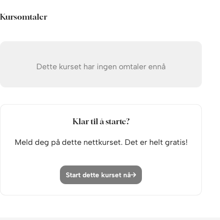
Hva er den beste forklaringen?
Kursomtaler
Hva betyr Jesu oppstandelse for våre liv?
Til slutt
Dette kurset har ingen omtaler ennå
Skriv en omtale av kurset
Klar til å starte?
Meld deg på dette nettkurset. Det er helt gratis!
Start dette kurset nå