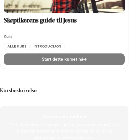
Skeptikerens guide til Jesus
Kurs
ALLE KURS
INTRODUKSJON
Start dette kurset nå
Kursbeskrivelse
Vimeo.com innhold
Dette innholdet er bygget inn fra (www.vimeo.com). Ved
å vise det eksterne innholdet godtar du
vilkår og
betingelser
av www.vimeo.com.