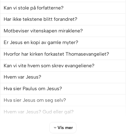
Kan vi stole på forfatterne?
Har ikke tekstene blitt forandret?
Du kan fint gjennomføre kurset uten å lese bøkene, men
dersom du vil gå skikkelig inn i tematikken anbefaler vi
Motbeviser vitenskapen miraklene?
at du leser bøkene også.
Er Jesus en kopi av gamle myter?
Hvorfor har kirken forkastet Thomasevangeliet?
Kurset er laget i samarbeid med
Damaris Norge
.
Kan vi vite hvem som skrev evangeliene?
Hvem var Jesus?
Hva sier Paulus om Jesus?
Hva sier Jesus om seg selv?
Hvem var Jesus? Gud eller gal?
Går det an å tro på oppstandelsen?
Vis mer
Hadde disiplene hallusinasjoner?