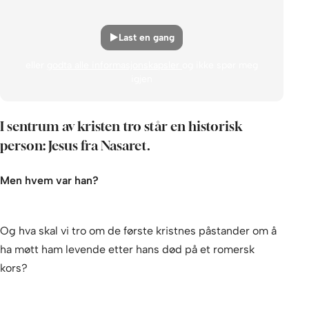
Last en gang
eller
godta alle informasjonskapsler
og ikke spør meg
igjen
I sentrum av kristen tro står en historisk
person: Jesus fra Nasaret.
Men hvem var han?
Og hva skal vi tro om de første kristnes påstander om å
ha møtt ham levende etter hans død på et romersk
kors?